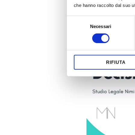
Posted
Marzo 22, 2022
che hanno raccolto dal suo uti
Selezione
Necessari
del
consenso
RIFIUTA