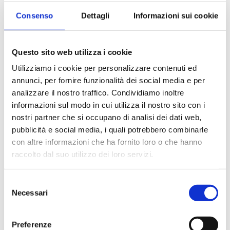
Phishing – Il consumatore ha ragione
Consenso
Dettagli
Informazioni sui cookie
Posted
Marzo 22, 2022
Questo sito web utilizza i cookie
Utilizziamo i cookie per personalizzare contenuti ed
annunci, per fornire funzionalità dei social media e per
analizzare il nostro traffico. Condividiamo inoltre
informazioni sul modo in cui utilizza il nostro sito con i
nostri partner che si occupano di analisi dei dati web,
pubblicità e social media, i quali potrebbero combinarle
con altre informazioni che ha fornito loro o che hanno
raccolto dal suo utilizzo dei loro servizi.
Selezione
Necessari
del
consenso
Preferenze
LEGGI