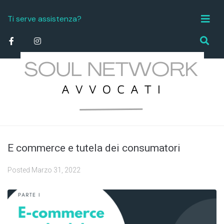
Ti serve assistenza?
info.studiolegale@soulnetworktorino.it
E commerce e tutela dei consumatori
Posted
Marzo 31, 2022