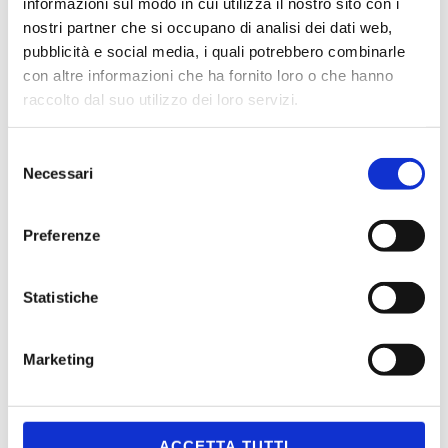
informazioni sul modo in cui utilizza il nostro sito con i
nostri partner che si occupano di analisi dei dati web,
Transazioni online parte II
pubblicità e social media, i quali potrebbero combinarle
con altre informazioni che ha fornito loro o che hanno
Posted
Dicembre 15, 2021
raccolto dal suo utilizzo dei loro servizi.
Selezione
Necessari
del
consenso
Preferenze
Statistiche
Marketing
ACCETTA TUTTI