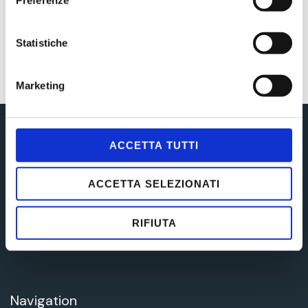
Statistiche
Newer Posts
Marketing
ACCETTA TUTTI
Ricevimento
Gli Avvocati di Soul Network ricevono su appuntamento
ACCETTA SELEZIONATI
nei seguenti orari:
RIFIUTA
15.00 – 19.00
Navigation