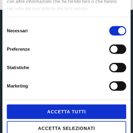
con altre informazioni che ha fornito loro o che hanno
raccolto dal suo utilizzo dei loro servizi.
Selezione
Ricevimento
Necessari
del
consenso
Gli Avvocati di Soul Network ricevono su appuntamento
Preferenze
nei seguenti orari:
15.00 – 19.00
Statistiche
Marketing
Navigation
Il Team
ACCETTA TUTTI
Aree di competenza
Collaborazioni
ACCETTA SELEZIONATI