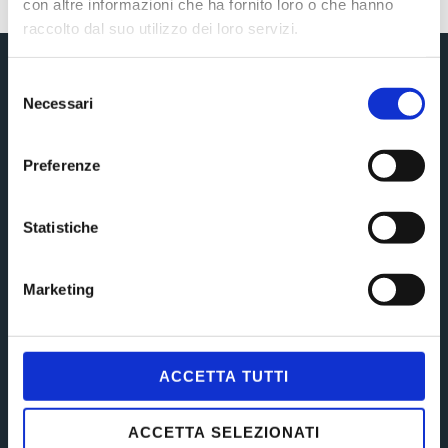
con altre informazioni che ha fornito loro o che hanno
raccolto dal suo utilizzo dei loro servizi.
Selezione
Ricevimento
Necessari
del
consenso
Gli Avvocati di Soul Network ricevono su appuntamento
Preferenze
nei seguenti orari:
15.00 – 19.00
Statistiche
Marketing
Navigation
Il Team
ACCETTA TUTTI
Aree di competenza
Collaborazioni
ACCETTA SELEZIONATI