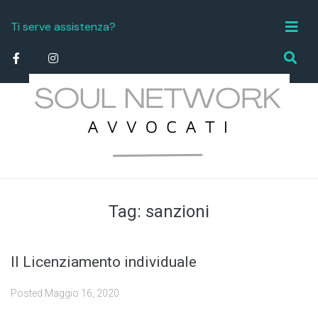
Ti serve assistenza?
info.studiolegale@soulnetworktorino.it
Tag:
sanzioni
Il Licenziamento individuale
Posted
Maggio 16, 2020