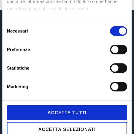
con altre informazioni che ha fornito loro o che hanno
raccolto dal suo utilizzo dei loro servizi.
Selezione
Ricevimento
Necessari
del
consenso
Gli Avvocati di Soul Network ricevono su appuntamento
Preferenze
nei seguenti orari:
15.00 – 19.00
Statistiche
Marketing
Navigation
Il Team
ACCETTA TUTTI
Aree di competenza
Collaborazioni
ACCETTA SELEZIONATI