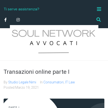
Ti serve assistenza?
info.studiolegale@soulnetworktorino.it
Transazioni online parte I
By
Studio Legale Nimi
In
Consumatori
,
IT Law
Posted
Marzo 19, 2021