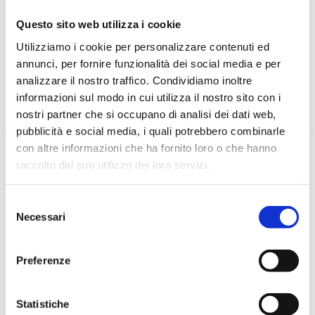
Questo sito web utilizza i cookie
STUDIO LEGALE NIMI
Utilizziamo i cookie per personalizzare contenuti ed
annunci, per fornire funzionalità dei social media e per
analizzare il nostro traffico. Condividiamo inoltre
informazioni sul modo in cui utilizza il nostro sito con i
nostri partner che si occupano di analisi dei dati web,
pubblicità e social media, i quali potrebbero combinarle
con altre informazioni che ha fornito loro o che hanno
raccolto dal suo utilizzo dei loro servizi.
PREVIOUS
Il Licenziamento individuale
Selezione
Necessari
del
NEXT
consenso
Termine per adeguamento cookie
Preferenze
Statistiche