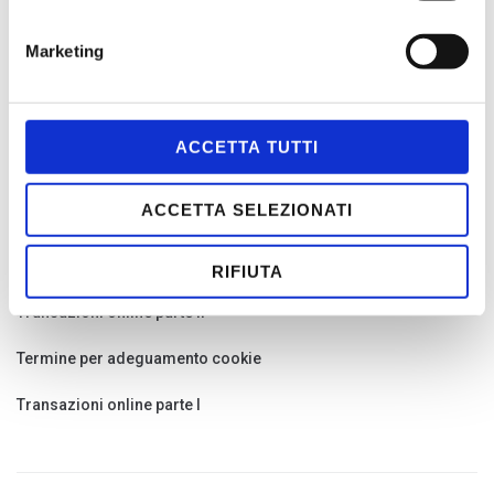
Marketing
ACCETTA TUTTI
ARTICOLI RECENTI
ACCETTA SELEZIONATI
E commerce e tutela dei consumatori
Phishing – Il consumatore ha ragione
RIFIUTA
Transazioni online parte II
Termine per adeguamento cookie
Transazioni online parte I